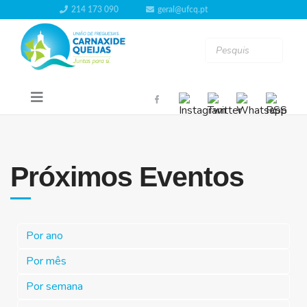
214 173 090
geral@ufcq.pt
Próximos Eventos
Por ano
Por mês
Por semana