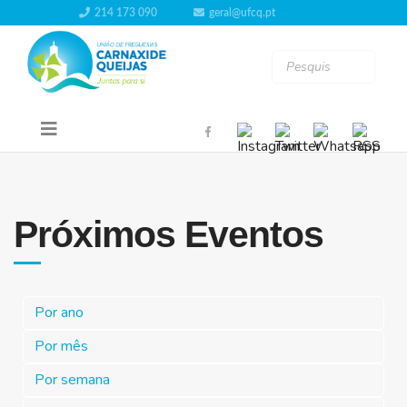
214 173 090
geral@ufcq.pt
Próximos Eventos
Por ano
Por mês
Por semana