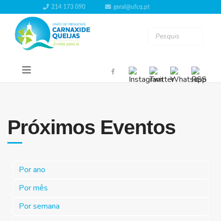
214 173 090
geral@ufcq.pt
Próximos Eventos
Por ano
Por mês
Por semana