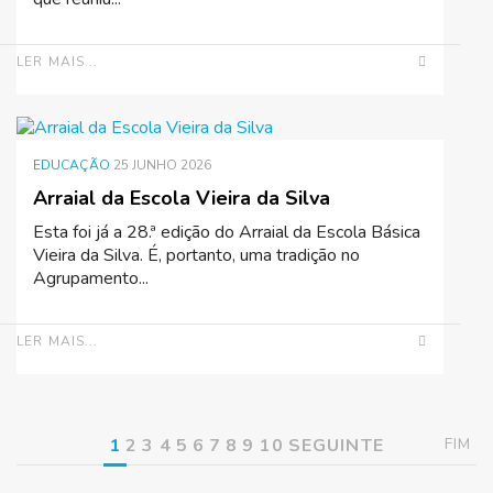
LER MAIS...
EDUCAÇÃO
25 JUNHO 2026
Arraial da Escola Vieira da Silva
Esta foi já a 28.ª edição do Arraial da Escola Básica
Vieira da Silva. É, portanto, uma tradição no
Agrupamento...
LER MAIS...
1
2
3
4
5
6
7
8
9
10
SEGUINTE
FIM