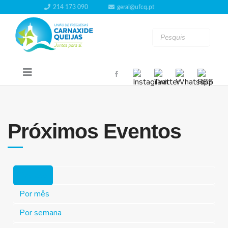
214 173 090
geral@ufcq.pt
Próximos Eventos
Por ano
Por mês
Por semana