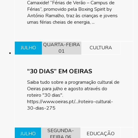
Carnaxide! “Férias de Verão – Campus de
Férias”, promovido pela Boxing Spirit by
António Ramalho, traz às crianças e jovens
umas férias cheias de energia, ...
QUARTA-FEIRA
JULHO
CULTURA
01
“30 DIAS” EM OEIRAS
Saiba tudo sobre a programação cultural de
Oeiras para julho e agosto através do
roteiro "30 dias".
https://www.oeiras.pt/.../roteiro-cultural-
30-dias-275
SEGUNDA-
JULHO
EDUCAÇÃO
FEIRA 06