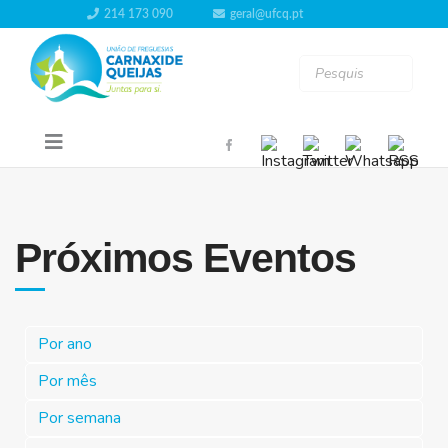
214 173 090
geral@ufcq.pt
Próximos Eventos
Por ano
Por mês
Por semana