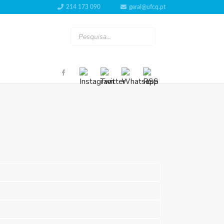
214 173 090
geral@ufcq.pt