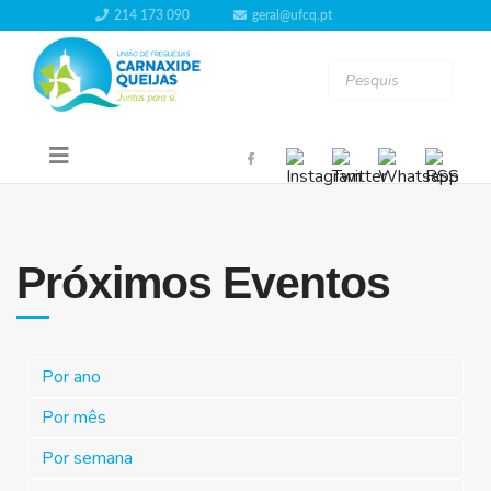
214 173 090
geral@ufcq.pt
Próximos Eventos
Por ano
Por mês
Por semana