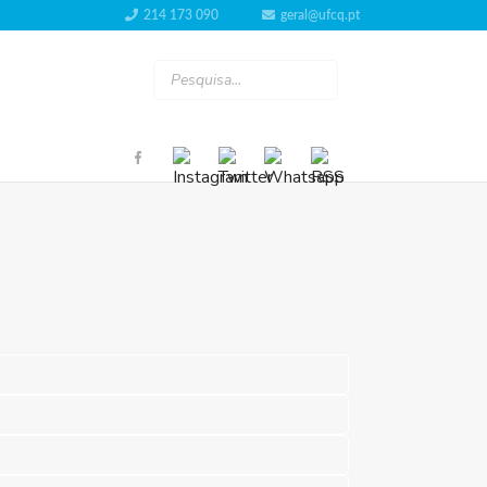
214 173 090
geral@ufcq.pt