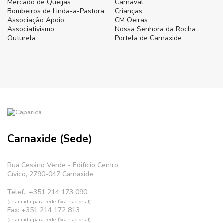
Mercado de Queijas
Carnaval
Bombeiros de Linda-a-Pastora
Crianças
Associação Apoio
CM Oeiras
Associativismo
Nossa Senhora da Rocha
Outurela
Portela de Carnaxide
Carnaxide (Sede)
Rua Cesário Verde - Edifício Centro
Cívico, 2790-047 Carnaxide
Telef.: +351 214 173 090
(chamada para rede fixa nacional)
Fax: +351 214 172 813
(chamada para rede fixa nacional)