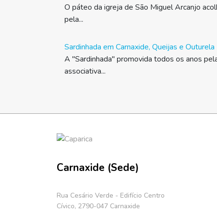
O páteo da igreja de São Miguel Arcanjo aco
pela...
Sardinhada em Carnaxide, Queijas e Outurela
A "Sardinhada" promovida todos os anos pela
associativa...
Carnaxide (Sede)
Rua Cesário Verde - Edifício Centro
Cívico, 2790-047 Carnaxide