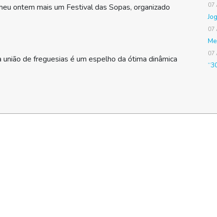
07
lheu ontem mais um Festival das Sopas, organizado
Jo
07
Me
07
 união de freguesias é um espelho da ótima dinâmica
“3